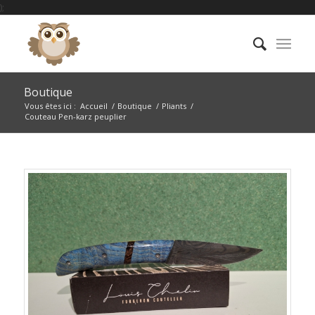
);
Boutique
Vous êtes ici :
Accueil
/
Boutique
/
Pliants
/
Couteau Pen-karz peuplier