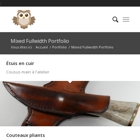
);
Mixed Fullwidth Portfolio
Vous êtes ici :
Accueil
/
Portfolio
/
Mixed Fullwidth Portfolio
Étuis en cuir
Cousus main à l'atelier
Couteaux pliants